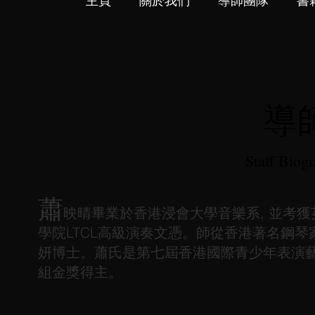
主頁
關於我們
導師團隊
書
導
Staff Biog
蕭
映晴畢業於香港浸會大學音樂系, 並考
學院LTCL高級演奏文憑。師從香港著名鋼
妍博士。蕭氏是
第七屆香港國際青少年表演
組金獎得主
。