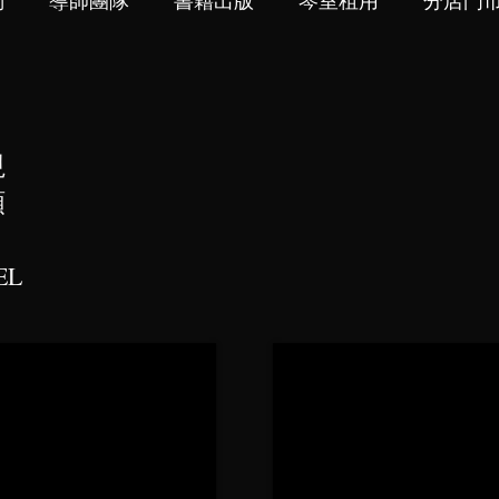
們
導師團隊
書籍出版
琴室租用
分店門
視
頻
EL