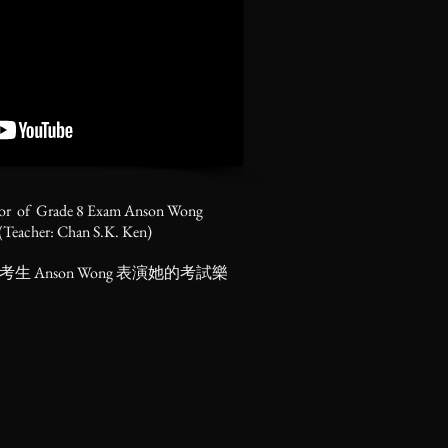
r of Grade 8 Exam Anson Wong
(Teacher: Chan S.K. Ken)
 Anson Wong 表演她的考試樂