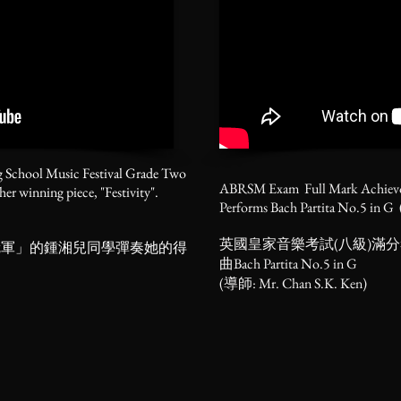
g School Music Festival Grade Two
ABRSM Exam Full Mark Achievo
er winning piece, "Festivity".
Performs Bach Partita No.5 in G 
英國皇家音樂考試(八級)滿分考生
「冠軍」的鍾湘兒同學彈奏她的得
曲Bach Partita No.5 in G
(導師: Mr. Chan S.K. Ken)