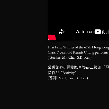
First Prize Winner of the 67th Hong Kon
Class, 7 years old Kennis Chung performs h
(Teacher: Mr. Chan S.K. Ken)
榮獲第67th屆校際音樂節二級組
奬作品: "Festivity"
(導師: Mr. Chan S.K. Ken)