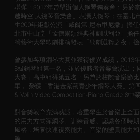
聯彈；2017年曾舉辦個人鋼琴獨奏會；另於
越時空:大鍵琴音樂會」表演大鍵琴；在臺北
生200年鉅獻公演「威爾第:尼布甲尼撒」擔
北市中山堂「孟德爾頌經典神劇以利亞」擔任
灣藝術大學歌劇排演發表「歌劇選粹之夜」擔
曾參加各項鋼琴大賽並獲得優異成績，2013
8級鋼琴組第一名，並於優勝者音樂會演出；
大賽」高中組得第五名；另曾於校際音樂節比
軍， 榮獲「香港金紫荊青少年鋼琴大賽」第四名；
& Volin Video Competition-Piano Grade
對音樂教育充滿熱誠，著重學生於音樂上全面
的用力方式彈鋼琴、訓練音感、認識各個時期
風格，培養快速視奏能力、音樂的鑒賞能力和
等。