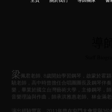
主頁
關於我們
導師團隊
書
導
Staff Biogr
梁
佩君老師, 8歲開始學習鋼琴，啟蒙於霍
驍老師，高中時曾擔任合唱團團長及鋼琴伴奏
樂，畢業於國立台灣藝術大學，主修鋼琴，師
音樂理論與作曲，師承洪雅惠老師、林金滿老
演出經驗豐富，2011年曾在屯門大會堂與3