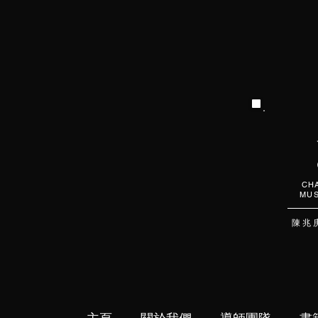
CHA
MUS
陳 兆 