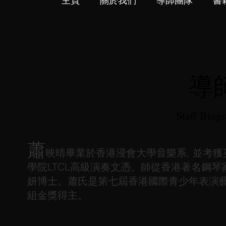
主頁
關於我們
導師團隊
書
導
Staff Biog
蕭
映晴畢業於香港浸會大學音樂系, 並考
學院LTCL高級演奏文憑。師從香港著名鋼
妍博士。蕭氏是
第七屆香港國際青少年表演
組金獎得主
。