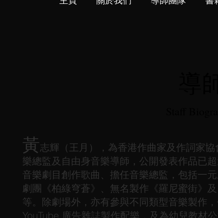
主頁
關於我們
導師團隊
書
導
Staff Biogr
黃
志輝（王月），為香港作曲家及作詞家協
樂總監及自由身音樂導師，公開發表作品已超過
音樂劇目創作歌曲、擔任音樂總監，包括一元
劇團《柏綠穹蒼》、無名製作《羅尼蜜街》及
等。除劇場外，亦有參與不同類型音樂製作，
YouTube 廣告雜誌製作配樂，及為幼兒教材