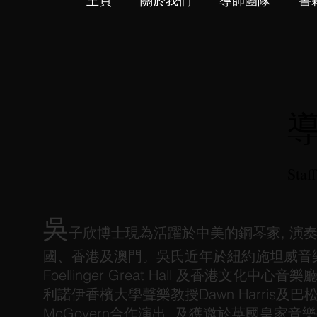
主頁
關於我們
導師團隊
書
Staf
吳
子欣博士現為活躍於中美的鋼琴家, 演
國、香港及澳門。吳氏近年於紐約施坦威音樂
Foellinger Great Hall 及香港文化中心
利諾伊香檳大學聲樂教授Dawn Harris及巴松管
McGovern合作演出, 及獲邀於英國皇家