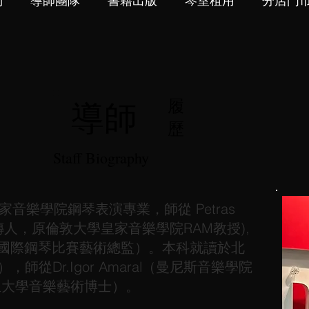
們
導師團隊
書籍出版
琴室租用
分店門
導師
履
歷
Staff Biography
音樂學院鋼琴表演專業，師從 Petras
茲傳人，原倫敦大學皇家音樂學院RAM教授),
卡琳迪亞國際鋼琴比賽藝術總監）。本科就讀於北
師從Dr.Igor Amaral（曼尼斯音樂學院
立大學音樂藝術博士）。