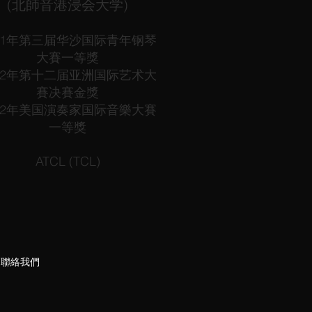
(北師音港浸会大学)
021年第三届华沙国际青年钢琴
大
賽
一等獎
022年第十二届亚洲国际艺术大
賽决賽金獎
022年美国演奏家国际音樂大賽
一等獎
ATCL (TCL)
聯絡我們