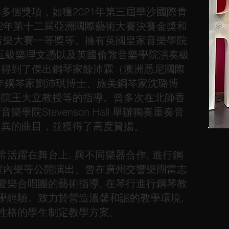
多個獎項，如獲2021年第三屆華沙國際青
22年第十二屆亞洲國際藝術大賽決賽金獎和
際音樂大賽一等獎等。擁有英國皇家音樂學院
，五級樂理文憑以及英國倫敦音樂學院演奏級
，得到了傑出鋼琴家餘沛霖（澳洲悉尼國際
年鋼琴家劉沛琪博士、旅美鋼琴家沈璐博
學院王大立教授等的指導。曾多次在北師香
學院Stevenson Hall 舉辦獨奏重奏音
迥異的曲目，並獲得了高度贊揚。
常活躍在舞台上, 與不同樂器合作, 進行鋼
 和室內樂等公開演出。曾在廣州交響樂團當志
宮愛樂合唱團的藝術指導, 在琴行進行鋼琴教
教學經驗。致力於營造溫馨和諧的教學環境,
同性格的學生制定教學方案。