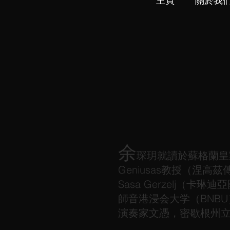
主頁
關於我
余
琛玥
就讀於蘇格蘭皇家
Geniusas教授（涅高
Sasa Gerzelj（
師音港浸会大学（BNBU），
演奏家文憑，密歇根州