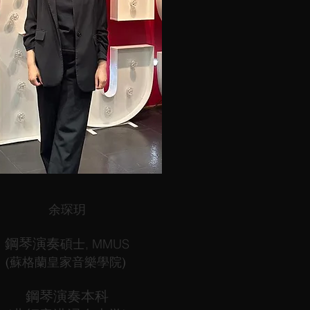
余
琛玥
鋼琴演
奏
碩士, MMUS
(
蘇格蘭皇家音樂學院
)
鋼琴演奏本科