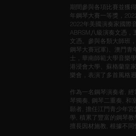
期間參與各項比賽並獲得
年鋼琴大賽一等獎，20
2022年美國演奏家國
ABRSM八級演奏文憑
文憑。參與各類大師班
鋼琴大賽冠軍)、澳門青
士，華南師範大學音樂
港浸會大學、蘇格蘭皇家音樂
樂會，表演了多首風格
作為一名鋼琴演奏者, 經
琴獨奏, 鋼琴二重奏,
願者, 擔任江門青少年
學, 積累了豐富的鋼琴
擅長因材施教, 根據不